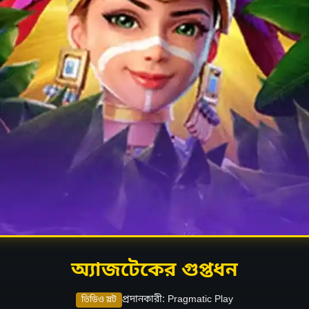
অ্যাজটেকের গুপ্তধন
প্রদানকারী: Pragmatic Play
ভিডিও স্লট