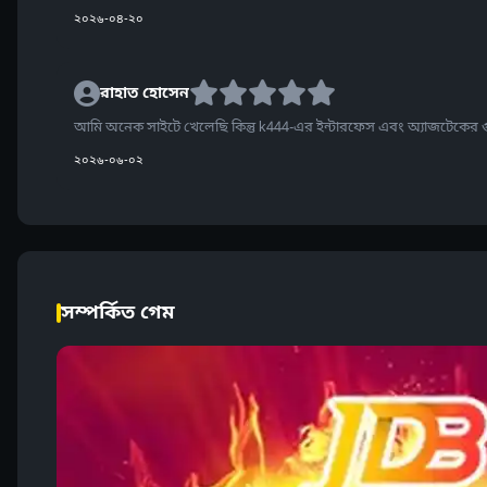
২০২৬-০৪-২০
রাহাত হোসেন
আমি অনেক সাইটে খেলেছি কিন্তু k444-এর ইন্টারফেস এবং অ্যাজটেকের গু
২০২৬-০৬-০২
সম্পর্কিত গেম