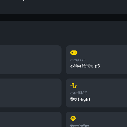
গেমের ধরন
৫-রিল ভিডিও স্লট
ভোলাটিলিটি
উচ্চ (High)
বিশেষ বৈশিষ্ট্য