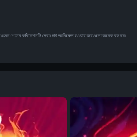
প্তধন গেমের কম্বিনেশনটি সেরা। হাই ভ্যারিয়েন্স হওয়ায় জয়গুলো অনেক বড় হয়।