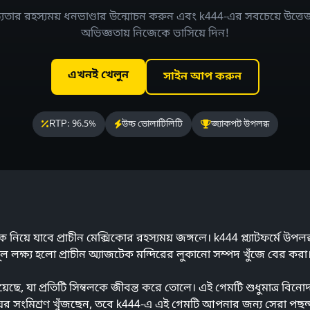
ভ্যতার রহস্যময় ধনভাণ্ডার উন্মোচন করুন এবং k444-এর সবচেয়ে উত্তেজনা
অভিজ্ঞতায় নিজেকে ভাসিয়ে দিন!
এখনই খেলুন
সাইন আপ করুন
RTP: 96.5%
উচ্চ ভোলাটিলিটি
জ্যাকপট উপলব্ধ
য়ে যাবে প্রাচীন মেক্সিকোর রহস্যময় জঙ্গলে। k444 প্ল্যাটফর্মে উপলব
্ষ্য হলো প্রাচীন অ্যাজটেক মন্দিরের লুকানো সম্পদ খুঁজে বের করা। এর 
 হয়েছে, যা প্রতিটি সিম্বলকে জীবন্ত করে তোলে। এই গেমটি শুধুমাত্র 
ের সংমিশ্রণ খুঁজছেন, তবে k444-এ এই গেমটি আপনার জন্য সেরা পছন