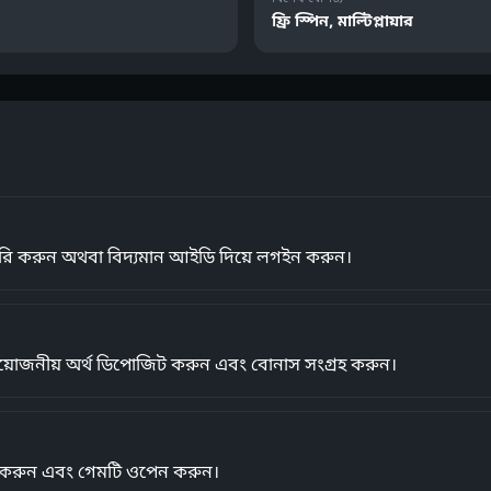
ফ্রি স্পিন, মাল্টিপ্লায়ার
ৈরি করুন অথবা বিদ্যমান আইডি দিয়ে লগইন করুন।
প্রয়োজনীয় অর্থ ডিপোজিট করুন এবং বোনাস সংগ্রহ করুন।
্চ করুন এবং গেমটি ওপেন করুন।