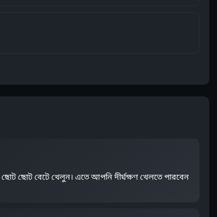
 ছোট ছোট বেটে খেলুন। এতে আপনি দীর্ঘক্ষণ খেলতে পারবেন