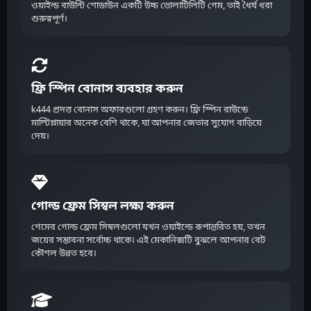
ওয়াইল্ড বাউন্টি শোডাউন একটি উচ্চ ভোলাটিলিটি গেম, তাই ধৈর্য ধরা
গুরুত্বপূর্ণ।
ফ্রি স্পিন বোনাস ব্যবহার করুন
k444 প্রদত্ত বোনাস অফারগুলো গ্রহণ করুন। ফ্রি স্পিন রাউন্ডে
মাল্টিপ্লায়ার অনেক বেশি থাকে, যা আপনার জেতার সুযোগ বাড়িয়ে
দেয়।
গোল্ড ফ্রেম সিম্বল লক্ষ্য করুন
গেমের গোল্ড ফ্রেম সিম্বলগুলো যখন ওয়াইল্ডে রূপান্তরিত হয়, তখন
জয়ের সম্ভাবনা সর্বোচ্চ থাকে। এই মেকানিক্সটি বুঝলে আপনার বেট
কৌশল উন্নত হবে।