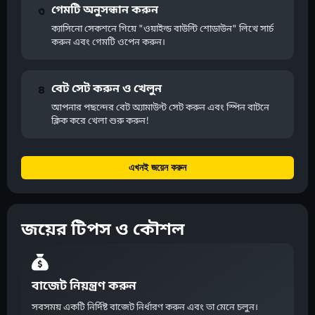
গেমটি অনুসন্ধান করুন
৩
ক্যাসিনো সেকশনে গিয়ে "ওয়াইল্ড বাউন্টি শোডাউন" লিখে সার্চ
করুন এবং গেমটি ওপেন করুন।
বেট সেট করুন ও খেলুন
৪
আপনার পছন্দের বেট অ্যামাউন্ট সেট করুন এবং স্পিন বাটনে
ক্লিক করে খেলা শুরু করুন!
এখনই জয়েন করুন
জয়ের টিপস ও কৌশল
বাজেট নিয়ন্ত্রণ করুন
সবসময় একটি নির্দিষ্ট বাজেট নির্ধারণ করুন এবং তা মেনে চলুন।