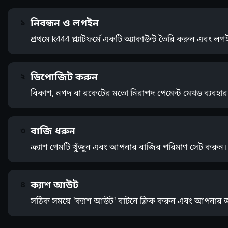
১
নিবন্ধন ও লগইন
প্রথমে k444 প্ল্যাটফর্মে একটি অ্যাকাউন্ট তৈরি করুন এবং 
২
ডিপোজিট করুন
বিকাশ, নগদ বা রকেটের মতো নিরাপদ পেমেন্ট মেথড ব্যবহার
৩
বাজি ধরুন
ক্র্যাশ গেমটি খুঁজুন এবং আপনার বাজির পরিমাণ সেট করুন।
৪
ক্যাশ আউট
সঠিক সময়ে 'ক্যাশ আউট' বাটনে ক্লিক করুন এবং আপনার জয়