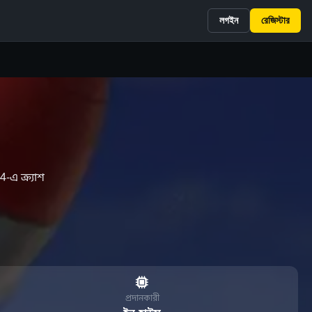
লগইন
রেজিস্টার
-এ ক্র্যাশ
প্রদানকারী