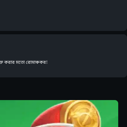
্ত করার মতো রোমাঞ্চকর!