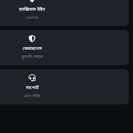
ম্যাক্সিমাম উইন
১০০০০x
ফেয়ারনেস
প্রুভবলি ফেয়ার
সাপোর্ট
২৪/৭ লাইভ