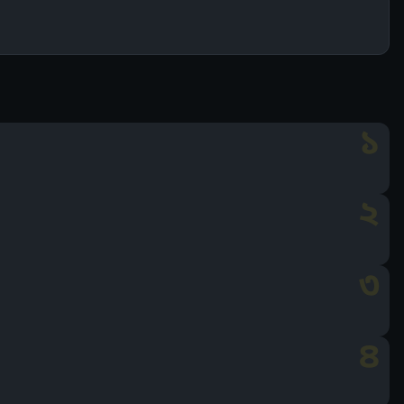
১
২
৩
৪