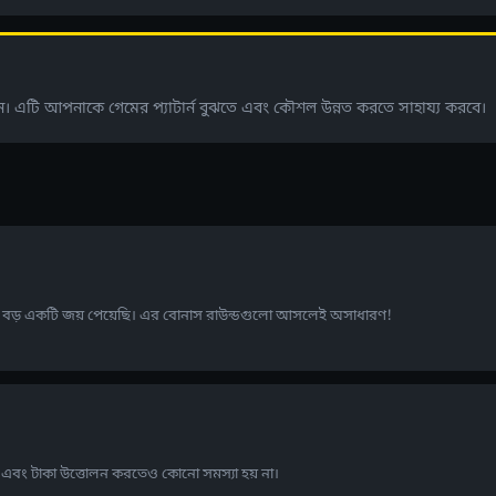
 এটি আপনাকে গেমের প্যাটার্ন বুঝতে এবং কৌশল উন্নত করতে সাহায্য করবে।
তাহে বড় একটি জয় পেয়েছি। এর বোনাস রাউন্ডগুলো আসলেই অসাধারণ!
য় এবং টাকা উত্তোলন করতেও কোনো সমস্যা হয় না।