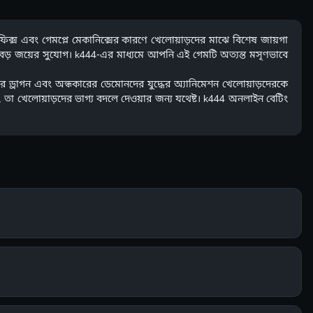
রাফিক্স এবং গেমপ্লে মেকানিক্সের কারণে খেলোয়াড়দের মাঝে বিশেষ জায়গা
ে বড় জয়ের সুযোগ। k444-এর মাধ্যমে আপনি এই গেমটি অত্যন্ত মসৃণভাবে
র ড্রাগন এবং অন্ধকারের ডেমোনদের যুদ্ধের অ্যানিমেশন খেলোয়াড়দেরকে
তা খেলোয়াড়দের ভাগ্য বদলে দেওয়ার জন্য যথেষ্ট। k444 অনলাইন বেটিং