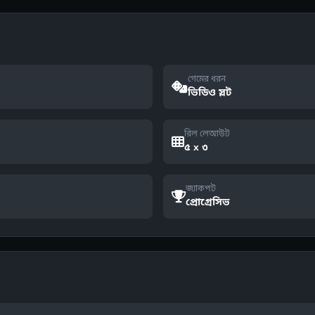
গেমের ধরন
ভিডিও স্লট
রিল লেআউট
৫ x ৩
জ্যাকপট
প্রোগ্রেসিভ