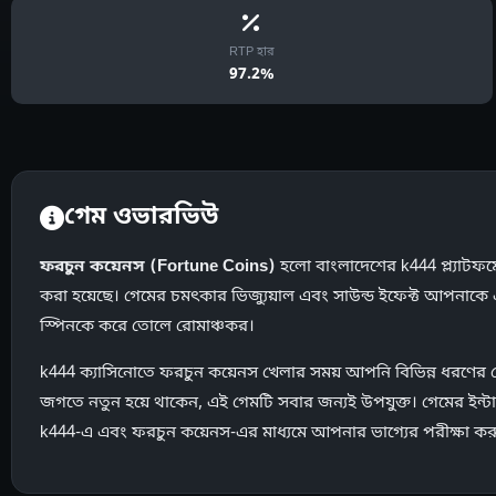
RTP হার
97.2%
গেম ওভারভিউ
ফরচুন কয়েনস (Fortune Coins)
হলো বাংলাদেশের k444 প্ল্যাটফর্
করা হয়েছে। গেমের চমৎকার ভিজ্যুয়াল এবং সাউন্ড ইফেক্ট আপনাকে এ
স্পিনকে করে তোলে রোমাঞ্চকর।
k444 ক্যাসিনোতে ফরচুন কয়েনস খেলার সময় আপনি বিভিন্ন ধরণের 
জগতে নতুন হয়ে থাকেন, এই গেমটি সবার জন্যই উপযুক্ত। গেমের ইন
k444-এ এবং ফরচুন কয়েনস-এর মাধ্যমে আপনার ভাগ্যের পরীক্ষা কর