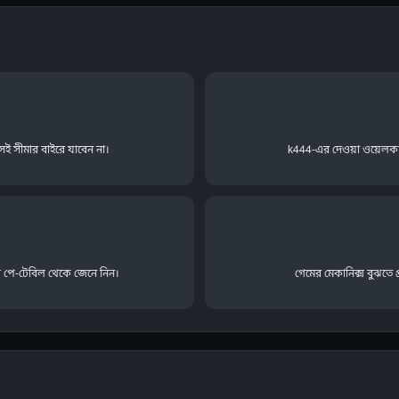
ই সীমার বাইরে যাবেন না।
k444-এর দেওয়া ওয়েলকাম 
ে পে-টেবিল থেকে জেনে নিন।
গেমের মেকানিক্স বুঝতে 