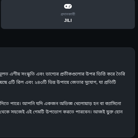
প্রদানকারী
JILI
ূলত এশীয় সংস্কৃতি এবং ভাগ্যের প্রতীকগুলোর উপর ভিত্তি করে তৈরি
েছে ৫টি রিল এবং ২৪৩টি ভিন্ন উপায়ে জেতার সুযোগ, যা প্রতিটি
ে দিতে পারে। আপনি যদি একজন অভিজ্ঞ খেলোয়াড় হন বা ক্যাসিনো
্থান থেকে সহজেই এই গেমটি উপভোগ করতে পারবেন। আজই যুক্ত হোন