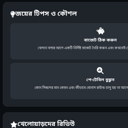
জয়ের টিপস ও কৌশল
বাজেট ঠিক করুন
খেলতে বসার আগে একটি নির্দিষ্ট বাজেট তৈরি করুন এবং কখনোই সে
পে-টেবিল বুঝুন
কোন সিম্বলের মান কেমন এবং কীভাবে বোনাস রাউন্ড চালু হয় তা আগ
খেলোয়াড়দের রিভিউ