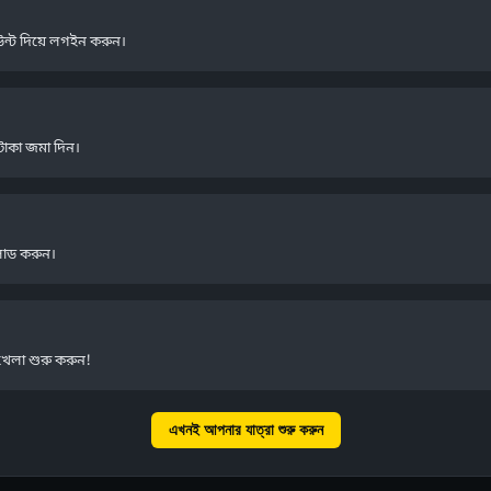
কাউন্ট দিয়ে লগইন করুন।
টাকা জমা দিন।
লোড করুন।
খেলা শুরু করুন!
এখনই আপনার যাত্রা শুরু করুন