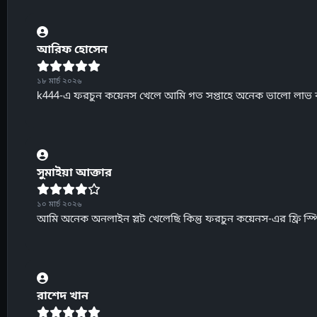
আরিফ হোসেন
১৮ মার্চ ২০২৬
k444-এ ফরচুন কয়েনস খেলে আমি গত সপ্তাহে অনেক ভালো লাভ কর
সুমাইয়া আক্তার
১০ মার্চ ২০২৬
আমি অনেক অনলাইন স্লট খেলেছি কিন্তু ফরচুন কয়েনস-এর ফ্রি স্পি
রাশেদ খান