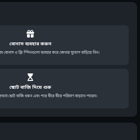
বোনাস ব্যবহার করুন
বোনাস ও ফ্রি স্পিনগুলো ব্যবহার করে জেতার সুযোগ বাড়িয়ে নিন।
ছোট বাজি দিয়ে শুরু
প্রথমে ছোট বাজি ধরুন এবং পরে ধীরে ধীরে পরিমাণ বাড়াতে পারেন।