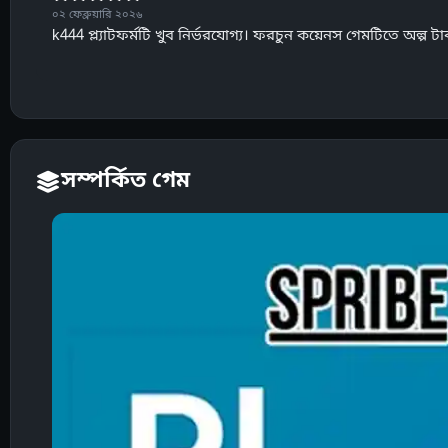
০২ ফেব্রুয়ারি ২০২৬
k444 প্ল্যাটফর্মটি খুব নির্ভরযোগ্য। ফরচুন কয়েনস গেমটিতে অ
সম্পর্কিত গেম