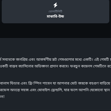
ভোলাটিলিটি
মাঝারি-উচ্চ
মে সবথেকে জনপ্রিয় এবং আকর্ষণীয় স্লট গেমগুলোর মধ্যে একটি। এই গেমটি ম
কটি বাস্তব ক্যাসিনোর অভিজ্ঞতা প্রদান করবে। ফরচুন কয়েনস গেমটিতে রয়
বোনাস ফিচার এবং ফ্রি স্পিন পাবেন যা আপনার মোট জয়কে বহুগুণ বাড়িয়
্টারফেস অত্যন্ত সহজ এবং মোবাইল ফ্রেন্ডলি, যার ফলে আপনি যেকোনো স
ুন!