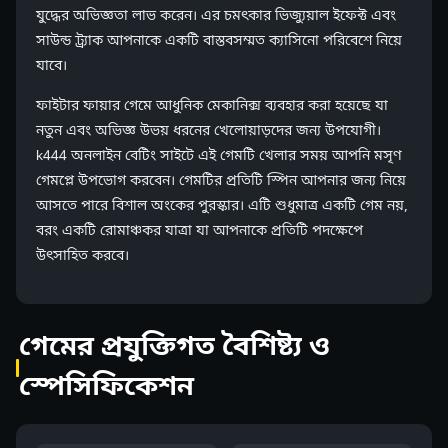
যুদ্ধের অভিজ্ঞতা লাভ করেন। এর চমৎকার ভিজ্যুয়াল ইফেক্ট এবং
সাউন্ড ট্র্যাক আপনাকে একটি বাস্তবসম্মত ক্যাসিনো পরিবেশে নিয়ে
যাবে।
ফাইটার ফায়ার গেমে আধুনিক মেকানিক্স ব্যবহার করা হয়েছে যা
নতুন এবং অভিজ্ঞ উভয় ধরনের খেলোয়াড়দের জন্য উপযোগী।
k444 অনলাইন বেটিং সাইটে এই গেমটি খেলার সময় আপনি মসৃণ
গেমপ্লে উপভোগ করবেন। গেমটির প্রতিটি স্পিন আপনার জন্য নিয়ে
আসতে পারে বিশাল অংকের পুরস্কার। এটি শুধুমাত্র একটি গেম নয়,
বরং একটি রোমাঞ্চকর যাত্রা যা আপনাকে প্রতিটি পদক্ষেপে
উৎসাহিত করবে।
গেমের প্রযুক্তিগত বৈশিষ্ট্য ও
স্পেসিফিকেশন