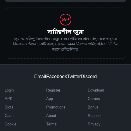
১৮+
দায়িত্বশীল জুয়া
জুয়া আসক্তিপূর্ণ হতে পারে। অনুগ্রহ করে দায়িত্বের সাথে খেলুন এবং শুধুমাত্র
বিনোদনের উদ্দেশ্যে এটি ব্যবহার করুন। k444 নিরাপদ গেমিং পরিবেশ নিশ্চিত
করতে প্রতিশ্রুতিবদ্ধ।
Email
Facebook
Twitter
Discord
Login
Register
Download
APK
App
Games
Slots
Promotions
Bonus
Cash
About
Support
Cookie
Terms
Privacy