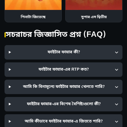
পিনাটা জিতেছে
সুপার এস দ্বিতীয়
সচরাচর জিজ্ঞাসিত প্রশ্ন (FAQ)
ফাইটার ফায়ার কী?
ফাইটার ফায়ার-এর RTP কত?
আমি কি বিনামূল্যে ফাইটার ফায়ার খেলতে পারি?
ফাইটার ফায়ার-এর বিশেষ বৈশিষ্ট্যগুলো কী?
আমি কীভাবে ফাইটার ফায়ার-এ জিততে পারি?