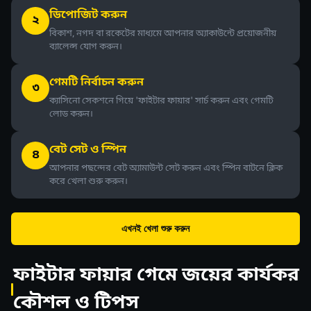
ডিপোজিট করুন
২
বিকাশ, নগদ বা রকেটের মাধ্যমে আপনার অ্যাকাউন্টে প্রয়োজনীয়
ব্যালেন্স যোগ করুন।
গেমটি নির্বাচন করুন
৩
ক্যাসিনো সেকশনে গিয়ে 'ফাইটার ফায়ার' সার্চ করুন এবং গেমটি
লোড করুন।
বেট সেট ও স্পিন
৪
আপনার পছন্দের বেট অ্যামাউন্ট সেট করুন এবং স্পিন বাটনে ক্লিক
করে খেলা শুরু করুন।
এখনই খেলা শুরু করুন
ফাইটার ফায়ার গেমে জয়ের কার্যকর
কৌশল ও টিপস