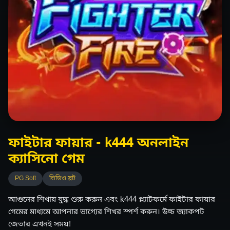
ফাইটার ফায়ার - k444 অনলাইন
ক্যাসিনো গেম
PG Soft
ভিডিও স্লট
আগুনের শিখায় যুদ্ধ শুরু করুন এবং k444 প্ল্যাটফর্মে ফাইটার ফায়ার
গেমের মাধ্যমে আপনার ভাগ্যের শিখর স্পর্শ করুন। উচ্চ জ্যাকপট
জেতার এখনই সময়!