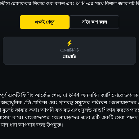
 গভীরে রোমাঞ্চকর শিকার শুরু করুন এবং k444-এর সাথে বিশাল জ্যাকপট 
এখনই খেলুন
সাইন আপ করুন
ভোলাটিলিটি
মাঝারি
পূর্ণ একটি ফিশিং আর্কেড গেম, যা k444 অনলাইন ক্যাসিনোতে উপলব্ধ
ত্যাধুনিক ৩ডি গ্রাফিক্স এবং প্রাণবন্ত সমুদ্রের পরিবেশ খেলোয়াড়দে
ী বুলেট ফায়ার করা। আপনি যত বড় এবং দুর্লভ মাছ শিকার করতে পার
সাহায্য করে। বাংলাদেশের খেলোয়াড়দের জন্য এটি একটি সেরা পছন্
মাছ ধরা আপনার জন্য উপযুক্ত।