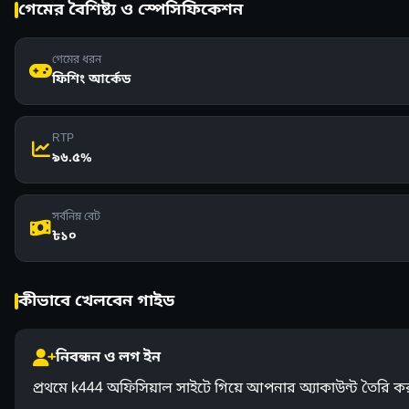
গেমের বৈশিষ্ট্য ও স্পেসিফিকেশন
গেমের ধরন
ফিশিং আর্কেড
RTP
৯৬.৫%
সর্বনিম্ন বেট
৳১০
কীভাবে খেলবেন গাইড
নিবন্ধন ও লগ ইন
প্রথমে k444 অফিসিয়াল সাইটে গিয়ে আপনার অ্যাকাউন্ট তৈরি 