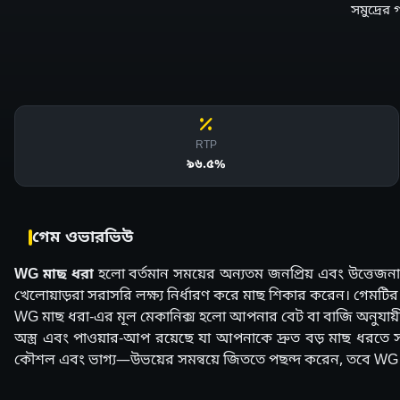
সমুদ্রের
RTP
৯৬.৫%
গেম ওভারভিউ
WG মাছ ধরা
হলো বর্তমান সময়ের অন্যতম জনপ্রিয় এবং উত্তেজনা
খেলোয়াড়রা সরাসরি লক্ষ্য নির্ধারণ করে মাছ শিকার করেন। গেমটির অ
WG মাছ ধরা-এর মূল মেকানিক্স হলো আপনার বেট বা বাজি অনুযায়
অস্ত্র এবং পাওয়ার-আপ রয়েছে যা আপনাকে দ্রুত বড় মাছ ধরতে 
কৌশল এবং ভাগ্য—উভয়ের সমন্বয়ে জিততে পছন্দ করেন, তবে WG 