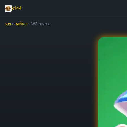
k444
হোম
>
ক্যাসিনো
> WG মাছ ধরা