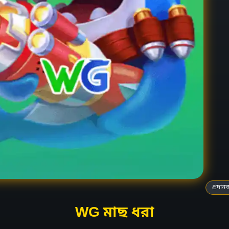
প্রদা
WG মাছ ধরা