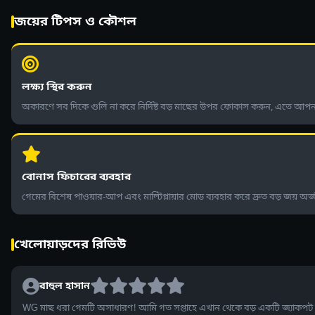
জয়ের টিপস ও কৌশল
লক্ষ্য স্থির করুন
অকারণে সব দিকে গুলি না করে নির্দিষ্ট বড় মাছের উপর ফোকাস করুন, এতে আপনার 
বোনাস ফিচারের ব্যবহার
গেমের বিশেষ পাওয়ার-আপ এবং মাল্টিপ্লায়ার মোড ব্যবহার করে দ্রুত বড় জয় অর্জ
খেলোয়াড়দের রিভিউ
রাহুল হাসান
WG মাছ ধরা গেমটি অসাধারণ! আমি গত সপ্তাহে এখান থেকে বড় একটি জ্যাকপট জি