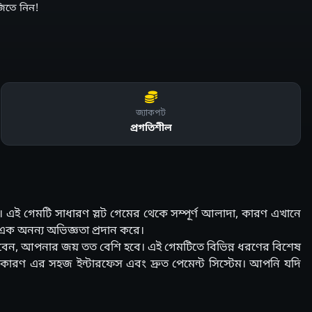
জিতে নিন!
জ্যাকপট
প্রগতিশীল
। এই গেমটি সাধারণ স্লট গেমের থেকে সম্পূর্ণ আলাদা, কারণ এখানে
র এক অনন্য অভিজ্ঞতা প্রদান করে।
বেন, আপনার জয় তত বেশি হবে। এই গেমটিতে বিভিন্ন ধরণের বিশেষ
দ কারণ এর সহজ ইন্টারফেস এবং দ্রুত পেমেন্ট সিস্টেম। আপনি যদি