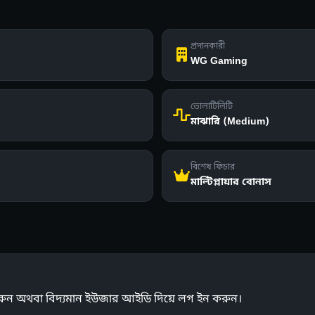
প্রদানকারী
WG Gaming
ভোলাটিলিটি
মাঝারি (Medium)
বিশেষ ফিচার
মাল্টিপ্লায়ার বোনাস
করুন অথবা বিদ্যমান ইউজার আইডি দিয়ে লগ ইন করুন।