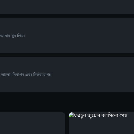
 আমার খুব প্রিয়।
ভালো। নিরাপদ এবং নির্ভরযোগ্য।